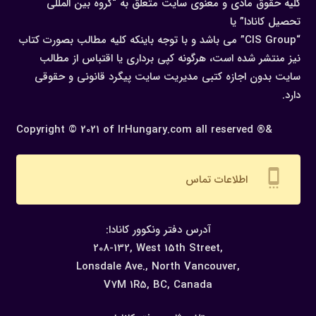
کلیه حقوق مادی و معنوی سایت متعلق به “گروه بین المللی
تحصیل کانادا” یا
“CIS Group” می باشد و با توجه باینکه کلیه مطالب بصورت کتاب
نیز منتشر شده است، هرگونه كپی برداری یا اقتباس از مطالب
سایت بدون اجازه كتبی مدیریت سایت پیگرد قانونی و حقوقی
دارد.
Copyright © 2021 of IrHungary.com all reserved ®&
settings_cell
اطلاعات تماس
:آدرس دفتر ونکوور کانادا
208-132, West 15th Street,
Lonsdale Ave., North Vancouver,
V7M 1R5, BC, Canada