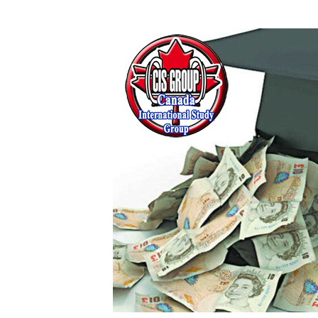
و
پایین
استفا
کنید.