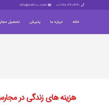
info@cis3000.com
001-778-3409340
خانه
درباره ما
پذیرش
تحصیل مجار
هزینه های زندگی در مجارس