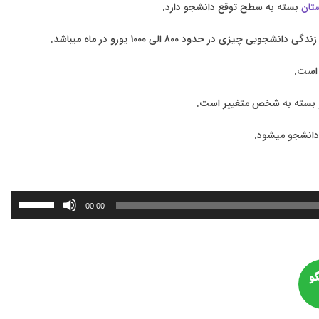
تان
بسته به سطح توقع دانشجو دارد.
زی در حدود 800 الی 1000 یورو در ماه میباشد.
 دانشجو میشود.
برای
00:00
افزا
یا
کاه
صدا
گو
از
کلیده
بالا