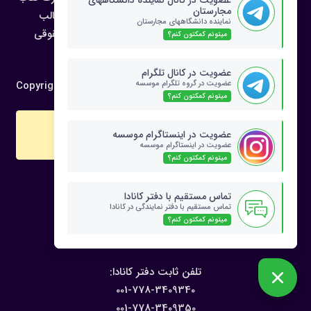
عضویت در کانال نماینده دانشگاههای
مجارستان
نیز منتشر شده است، هرگونه كپی برداری یا اقتباس از مطالب
نماینده دانشگاههای مجارستان
سایت بدون اجازه كتبی مدیریت سایت پیگرد قانونی و حقوقی
میتونم کمکتون کنم؟
دارد.
عضویت در کانال تلگرام
Copyright © 2021 of IrHungary.com all reserved ®&
عضویت در گروه تلگرام موسسه
میتونم کمکتون کنم؟
settings_cell
اطلاعات تماس
عضویت در اینستاگرام موسسه
عضویت در اینستاگرام موسسه
میتونم کمکتون کنم؟
:آدرس دفتر ونکوور کانادا
تماس مستقیم با دفتر کانادا
208-132, West 15th Street,
تماس مستقیم با دفتر نمایندگی در کانادا
Lonsdale Ave., North Vancouver,
میتونم کمکتون کنم؟
V7M 1R5, BC, Canada
:تلفن ثابت دفتر کانادا
001-778-3409340
001-778-3409350