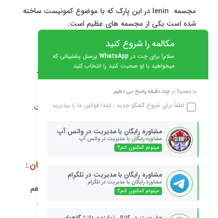
مجسمه lenin در این پارک که با موضوع کمونیست ساخته
شده است یکی از مجسمه های عظیم است.
مکالمه را شروع کنید
مجسمه های Engels و Marx هم چنین ؛
سلام! برای چت در
WhatsApp
پرسنل پشتیبانی که
میخواهید با او صحبت کنید را انتخاب کنید
مجسمه هایی از مجسمه هایی است در این پارک وجود
دارد.
ما معمولاً در
چند دقیقه پاسخ می دهیم
لطفاً برای شروع گفتگو جدید ، ابتدا
قوانین
ما را بپذیرید
فاصله این پارک با اتوبوس از شهر حدود ۴۵ دقیقه است.
مشاوره رایگان با مدیریت در واتس آپ
مشاوره رایگان با مدیریت در واتس آپ
میتونم کمکتون کنم؟
مجار ها در شهر بوداپست و دیگر شهرهای مجارستان :
مشاوره رایگان با مدیریت در تلگرام
مشاوره رایگان با مدیریت در تلگرام
از آن زمان تا زمان حمله مغول در نیمه‌های سده سیزدهم
میتونم کمکتون کنم؟
میلادی شهر بوداپست در اختیار مجارها باقی‌مانده بود.