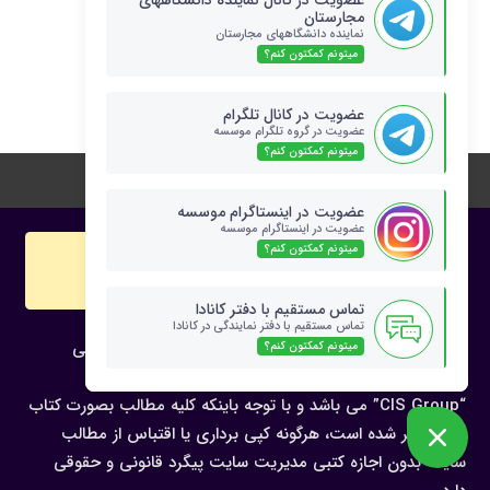
عضویت در کانال نماینده دانشگاههای
مجارستان
دسته‌ها
نماینده دانشگاههای مجارستان
میتونم کمکتون کنم؟
اخبار تحصیلی مجارستان
عضویت در کانال تلگرام
عضویت در گروه تلگرام موسسه
میتونم کمکتون کنم؟
تحصیل در مجارستان
عضویت در اینستاگرام موسسه
عضویت در اینستاگرام موسسه
میتونم کمکتون کنم؟
copyright
حقوق وب سایت
تماس مستقیم با دفتر کانادا
تماس مستقیم با دفتر نمایندگی در کانادا
کلیه حقوق مادی و معنوی سایت متعلق به “گروه بین المللی
میتونم کمکتون کنم؟
تحصیل کانادا” یا
“CIS Group” می باشد و با توجه باینکه کلیه مطالب بصورت کتاب
نیز منتشر شده است، هرگونه كپی برداری یا اقتباس از مطالب
سایت بدون اجازه كتبی مدیریت سایت پیگرد قانونی و حقوقی