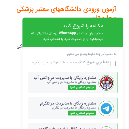
آزمون ورودی دانشگاههای معتبر پزشکی
مجارستان
مکالمه را شروع کنید
دانشجویان خارجی می توانند در ؛
سلام! برای چت در
WhatsApp
پرسنل پشتیبانی که
میخواهید با او صحبت کنید را انتخاب کنید
دانشکده پزشکی ، دندانپزشکی و داروسازی و علوم پزشکی
در صورت قبولی در آزمون ، ورود نمایند.
ما معمولاً در
چند دقیقه پاسخ می دهیم
لطفاً برای شروع گفتگو جدید ، ابتدا
قوانین
ما را بپذیرید
این آزمون شامل دو قسمت است:
مشاوره رایگان با مدیریت در واتس آپ
امتحان های کتبی (سوالات چند گزینه ای ، تعاریف ،
مشاوره رایگان با مدیریت در واتس آپ
میتونم کمکتون کنم؟
محاسبات و غیره) از زیست شناسی ، شیمی.
آزمون شفاهی اجباری از زیست شناسی و شیمی.
مشاوره رایگان با مدیریت در تلگرام
مشاوره رایگان با مدیریت در تلگرام
میتونم کمکتون کنم؟
اگر نتیجه آزمون کتبی متقاضی ؛